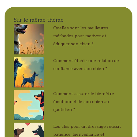
Sur le même thème
Quelles sont les meilleures
méthodes pour motiver et
éduquer son chien ?
Comment établir une relation de
confiance avec son chien ?
Comment assurer le bien-être
émotionnel de son chien au
quotidien ?
Les clés pour un dressage réussi :
patience, bienveillance et