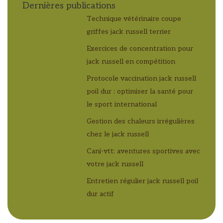
Dernières publications
Technique vétérinaire coupe
griffes jack russell terrier
Exercices de concentration pour
jack russell en compétition
Protocole vaccination jack russell
poil dur : optimiser la santé pour
le sport international
Gestion des chaleurs irrégulières
chez le jack russell
Cani-vtt: aventures sportives avec
votre jack russell
Entretien régulier jack russell poil
dur actif