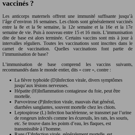
vaccinés ?
Les anticorps maternels offrent une immunité suffisante jusqu’à
l’âge d’environ 16 semaines. Les chiots sont généralement vaccinés
entre la 8e et la 9e semaine, la 12e semaine et la 16e et la 17e
semaine de vie. Puis à nouveau entre 15 et 16 mois. L’immunisation
dite de base est alors terminée. Certains vaccins sont mis à jour à
intervalles réguliers. Toutes les vaccinations sont inscrites dans le
carnet de vaccination. Quelles vaccinations font partie de
l’immunisation de base?
L’immunisation de base comprend les vaccins suivants,
recommandés dans le monde entier, dits « core », contre :
La fièvre typhoïde (D)Infection virale, divers symptômes
jusqu’aux lésions nerveuses.
Hépatite (H)Inflammation contagieuse du foie, peut être
mortelle.
Parvovirose (P)Infection virale, mauvais état général,
diarrhées sanglantes, souvent mortelle chez les chiots.
Leptospirose (L) Infection bactérienne, se transmet par l’urine
de rongeurs infectés comme les écureuils, les rats, les souris,
etc. Se trouve dans les points d’eau, les flaques, est
transmissible à l’homme.
Rage (T)Infection virale, généralement mortelle, est