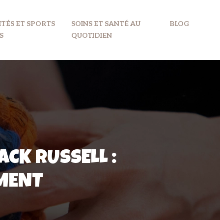
ITÉS ET SPORTS
SOINS ET SANTÉ AU
BLOG
S
QUOTIDIEN
ACK RUSSELL :
MENT