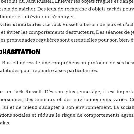
esoins du Jack Russell. Enlever les objets fragiles et dange
esoin de mâcher. Des jeux de recherche d’objets cachés peu
timuler et lui éviter de s’ennuyer.
ivités stimulantes :
Le Jack Russell a besoin de jeux et d’act
 et éviter les comportements destructeurs. Des séances de j
 des promenades régulières sont essentielles pour son bien-ê
COHABITATION
 Russell nécessite une compréhension profonde de ses beso
bitudes pour répondre à ses particularités.
our un Jack Russell. Dès son plus jeune âge, il est import
 personnes, des animaux et des environnements variés. Ce
lui et de mieux s’adapter à son environnement. La sociali
uations sociales et réduira le risque de comportements agres
ains.