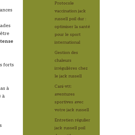
Protocole
éances
vaccination jack
russell poil dur :
nades
optimiser la santé
-être
pour le sport
ntense
international
Gestion des
chaleurs
s forts
irrégulières chez
le jack russell
Cani-vtt:
as à
aventures
é à
sportives avec
votre jack russell
Entretien régulier
s
jack russell poil