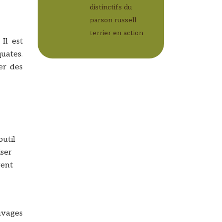
distinctifs du
parson russell
terrier en action
Il est
quates.
her des
outil
iser
vent
auvages