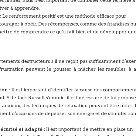
es limites, mais il est important de combiner cette fermeté 
iver à apprendre.
:
Le renforcement positif est une méthode efficace pour
ncourager à obéir. Des récompenses, comme des friandises o
rmettre de comprendre ce qu’il fait bien et de développer un
ements destructeurs s’il ne reçoit pas suffisamment d’exer
 frustration peuvent le pousser à mâcher les meubles, à 
ion :
Il est important d’identifier la cause des comportemen
. Si le Jack Russell s’ennuie, il est nécessaire de lui propos
st anxieux, des techniques de relaxation peuvent être utiles. I
mment d’occasions de dépenser son énergie et de stimuler so
écurisé et adapté :
Il est important de mettre en place un