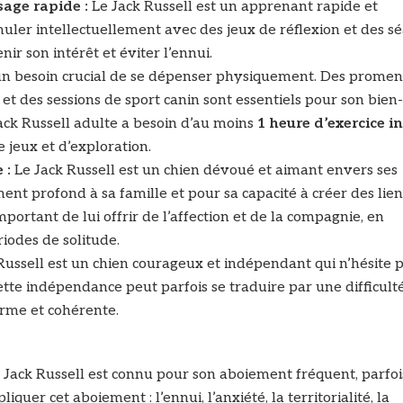
sage rapide :
Le Jack Russell est un apprenant rapide et
imuler intellectuellement avec des jeux de réflexion et des s
r son intérêt et éviter l’ennui.
 un besoin crucial de se dépenser physiquement. Des prome
et des sessions de sport canin sont essentiels pour son bien
ck Russell adulte a besoin d’au moins
1 heure d’exercice i
 jeux et d’exploration.
e :
Le Jack Russell est un chien dévoué et aimant envers ses
ent profond à sa famille et pour sa capacité à créer des lien
portant de lui offrir de l’affection et de la compagnie, en
riodes de solitude.
Russell est un chien courageux et indépendant qui n’hésite p
Cette indépendance peut parfois se traduire par une difficult
erme et cohérente.
 Jack Russell est connu pour son aboiement fréquent, parfoi
iquer cet aboiement : l’ennui, l’anxiété, la territorialité, la