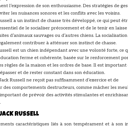
ment l’expression de son enthousiasme. Des stratégies de ges
ter les nuisances sonores et les conflits avec les voisins.
ussell a un instinct de chasse très développé, ce qui peut êt
ssentiel de le socialiser précocement et de le tenir en laisse
tes d’animaux sauvages ou d’autres chiens. La socialisation
également contribuer à atténuer son instinct de chasse.
ussell est un chien indépendant avec une volonté forte, ce q
 éducation ferme et cohérente, basée sur le renforcement posi
s règles de la maison et les ordres de base. Il est important 
dépasser et de rester constant dans son éducation.
 Jack Russell ne reçoit pas suffisamment d’exercice et de
per des comportements destructeurs, comme mâcher les meu
important de prévoir des activités stimulantes et enrichissa
.
JACK RUSSELL
ments caractéristiques liés à son tempérament et à son ins