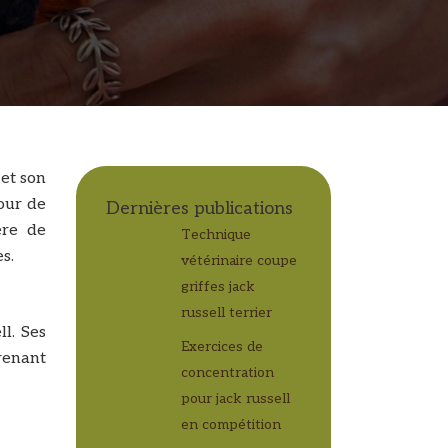
 et son
our de
Dernières publications
ère de
Technique
s.
vétérinaire coupe
griffes jack
russell terrier
l. Ses
Exercices de
renant
concentration
pour jack russell
en compétition