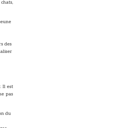
chats,
 jeune
rs des
aliser
 Il est
ne pas
ion du