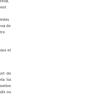
reux,
vent
ivités
eux de
tre.
ins et
ant de
la lui
sation
sifs ou