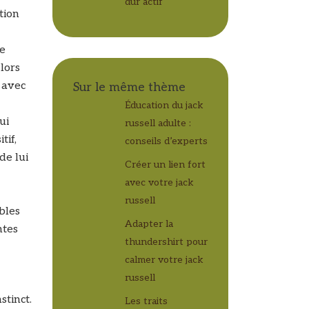
dur actif
tion
re
 lors
 avec
Sur le même thème
Éducation du jack
ui
russell adulte :
tif,
conseils d’experts
de lui
Créer un lien fort
avec votre jack
russell
bles
Adapter la
ntes
thundershirt pour
calmer votre jack
russell
tinct.
Les traits