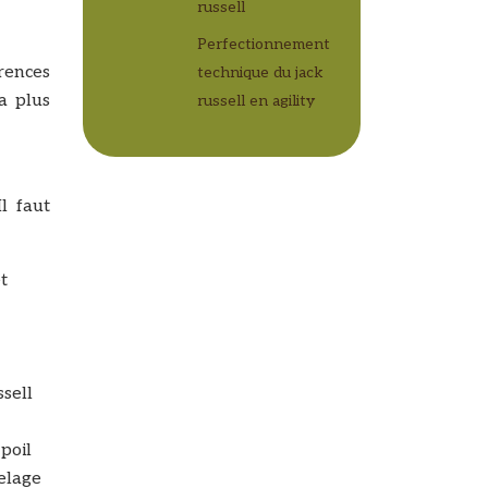
russell
Perfectionnement
rences
technique du jack
a plus
russell en agility
Il faut
t
sell
poil
pelage