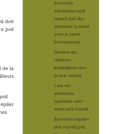
Protocole
vaccination jack
russell poil dur :
il doit
optimiser la santé
du poil
pour le sport
international
Gestion des
chaleurs
irrégulières chez
t de la
le jack russell
illeurs
Cani-vtt:
aventures
poil
sportives avec
 épiler
votre jack russell
nes,
Entretien régulier
jack russell poil