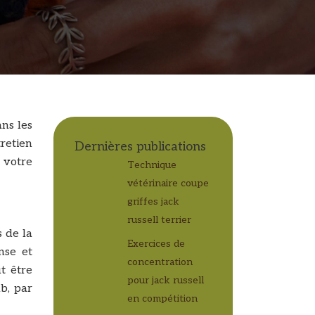
ans les
retien
Dernières publications
r votre
Technique
vétérinaire coupe
griffes jack
russell terrier
s de la
Exercices de
nse et
concentration
t être
pour jack russell
ub, par
en compétition