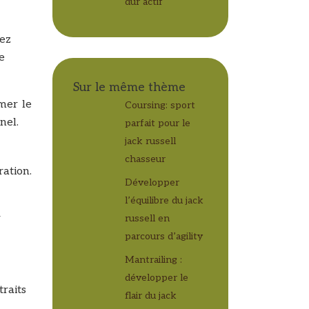
dur actif
sez
e
Sur le même thème
îmer le
Coursing: sport
nel.
parfait pour le
jack russell
chasseur
ation.
Développer
l’équilibre du jack
r
russell en
parcours d’agility
Mantrailing :
développer le
traits
flair du jack