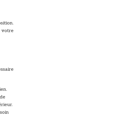
ition.
 votre
essaire
ien.
 de
rieur.
 soin