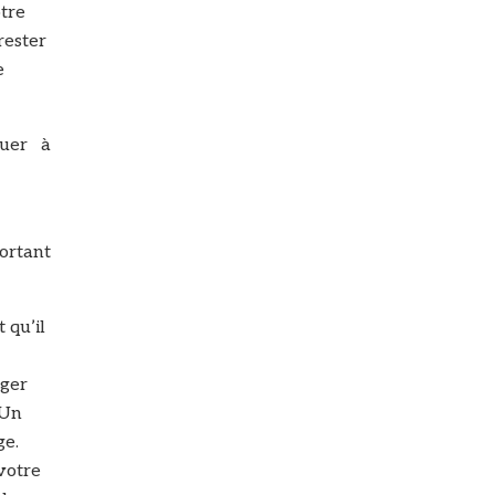
otre
rester
e
tuer à
ortant
 qu’il
iger
 Un
ge.
votre