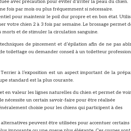
tuée avec précaution pour éviter d’irriter la peau du chien.
une fois par mois ou plus fréquemment si nécessaire.
ntiel pour maintenir le poil dur propre et en bon état. Utili
ser votre chien 2 à 3 fois par semaine. Le brossage permet d
s morts et de stimuler la circulation sanguine.
s techniques de pincement et d’épilation afin de ne pas ab
de toilettage ou demander conseil à un toiletteur profession
Terrier à l’exposition est un aspect important de la prépar
oupe standard est la plus courante.
 en valeur les lignes naturelles du chien et permet de voi
le nécessite un certain savoir-faire pour être réalisée
néralement choisie pour les chiens qui participent à des
alternatives peuvent être utilisées pour accentuer certains 
plus imposante ou une queue plus élégante. Ces coupes sont