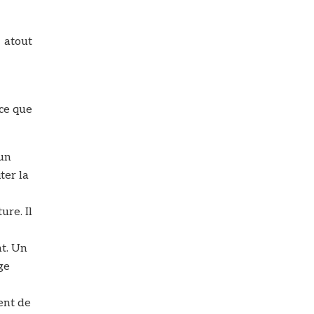
 atout
 ce que
 un
ter la
ure. Il
nt. Un
ge
ment de