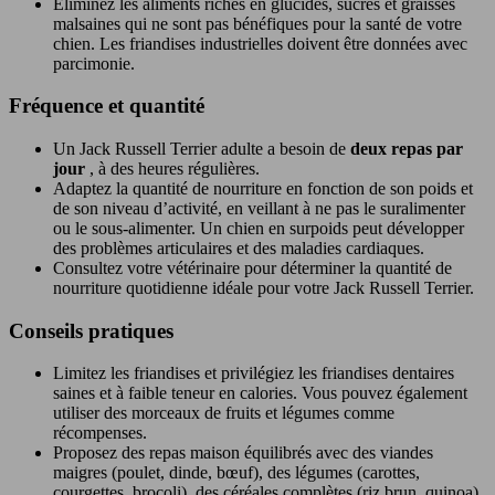
Éliminez les aliments riches en glucides, sucres et graisses
malsaines qui ne sont pas bénéfiques pour la santé de votre
chien. Les friandises industrielles doivent être données avec
parcimonie.
Fréquence et quantité
Un Jack Russell Terrier adulte a besoin de
deux repas par
jour
, à des heures régulières.
Adaptez la quantité de nourriture en fonction de son poids et
de son niveau d’activité, en veillant à ne pas le suralimenter
ou le sous-alimenter. Un chien en surpoids peut développer
des problèmes articulaires et des maladies cardiaques.
Consultez votre vétérinaire pour déterminer la quantité de
nourriture quotidienne idéale pour votre Jack Russell Terrier.
Conseils pratiques
Limitez les friandises et privilégiez les friandises dentaires
saines et à faible teneur en calories. Vous pouvez également
utiliser des morceaux de fruits et légumes comme
récompenses.
Proposez des repas maison équilibrés avec des viandes
maigres (poulet, dinde, bœuf), des légumes (carottes,
courgettes, brocoli), des céréales complètes (riz brun, quinoa).