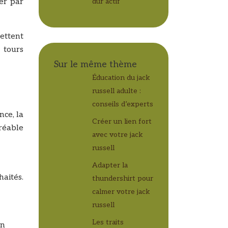
ter par
dur actif
ettent
 tours
Sur le même thème
Éducation du jack
russell adulte :
conseils d’experts
nce, la
Créer un lien fort
gréable
avec votre jack
russell
Adapter la
aités.
thundershirt pour
calmer votre jack
russell
Les traits
on