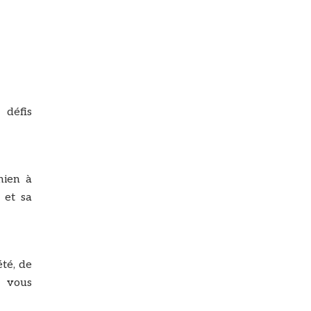
 défis
hien à
 et sa
été, de
s vous