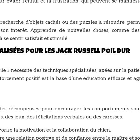
our éviter l’ennui et la frustration, qui peuvent se manifes
 recherche d’objets cachés ou des puzzles à résoudre, perm
 son intérêt. Apprendre de nouvelles choses, comme des
se sentir satisfait et stimulé.
LISÉES POUR LES JACK RUSSELL POIL DUR
cile » nécessite des techniques spécialisées, axées sur la patie
forcement positif est la base d’une éducation efficace et a
er des récompenses pour encourager les comportements souh
 des jeux, des félicitations verbales ou des caresses.
orise la motivation et la collaboration du chien.
re une relation positive et de confiance entre le maître et s