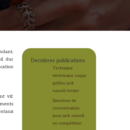
endant,
il dur
Dernières publications
cation
Technique
vétérinaire coupe
griffes jack
russell terrier
t vif.
Exercices de
ements
concentration
entaux
pour jack russell
en compétition