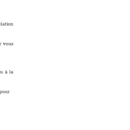
elation
ur vous
ou à la
 pour