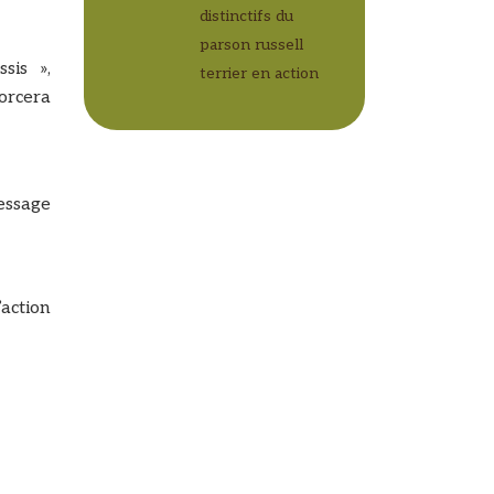
distinctifs du
parson russell
sis »,
terrier en action
orcera
ressage
action