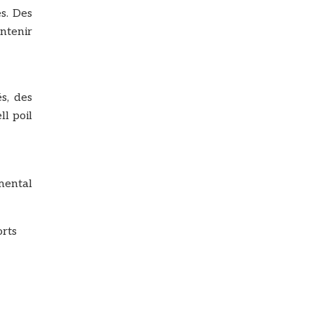
es. Des
ntenir
s, des
ll poil
mental
orts