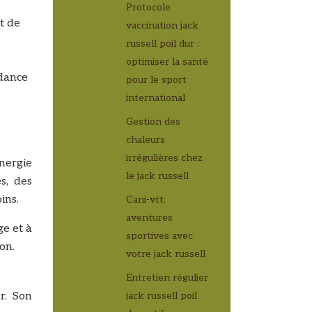
Protocole
t de
vaccination jack
russell poil dur :
optimiser la santé
ndance
pour le sport
international
Gestion des
chaleurs
irrégulières chez
nergie
le jack russell
s, des
ins.
Cani-vtt:
aventures
ge et à
sportives avec
on.
votre jack russell
Entretien régulier
r. Son
jack russell poil